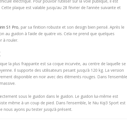
le électrique. Pour pouvoir l’utiliser sur la voie publique, il est
 Cette plaque est valable jusqu’au 28 février de l’année suivante et
rin S1 Pro
, par sa finition robuste et son design bien pensé. Après le
don au guidon à l’aide de quatre vis. Cela ne prend que quelques
 à rouler.
X
stique la plus frappante est sa coque incurvée, au centre de laquelle se
nne. Il supporte des utilisateurs pesant jusqu’à 120 kg. La version
vement disponible en noir avec des éléments rouges. Dans l’ensemble
 massive.
irectement sous le guidon dans le guidon. Le guidon lui-même est
iste même à un coup de pied. Dans l’ensemble, le Niu Kqi3 Sport est
que nous ayons pu tester jusqu’à présent.