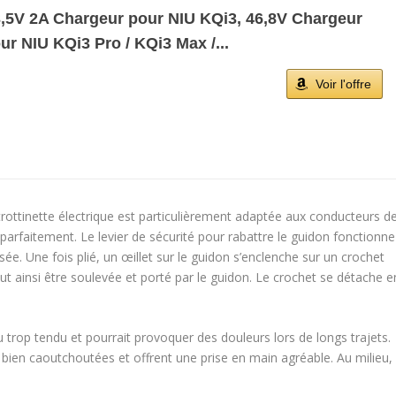
,5V 2A Chargeur pour NIU KQi3, 46,8V Chargeur
ur NIU KQi3 Pro / KQi3 Max /...
Voir l'offre
 trottinette électrique est particulièrement adaptée aux conducteurs d
parfaitement. Le levier de sécurité pour rabattre le guidon fonctionne
. Une fois plié, un œillet sur le guidon s’enclenche sur un crochet
eut ainsi être soulevée et porté par le guidon. Le crochet se détache e
eu trop tendu et pourrait provoquer des douleurs lors de longs trajets.
 bien caoutchoutées et offrent une prise en main agréable. Au milieu,