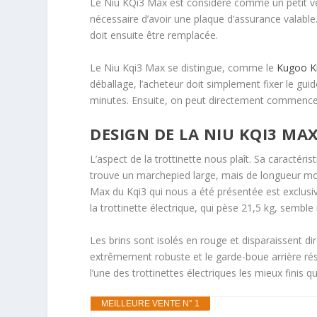
Le Niu KQi3 Max est considéré comme un petit véhicu
nécessaire d’avoir une plaque d’assurance valable.
doit ensuite être remplacée.
Le Niu Kqi3 Max se distingue, comme le
Kugoo Ki
déballage, l’acheteur doit simplement fixer le gui
minutes. Ensuite, on peut directement commencer
DESIGN DE LA NIU KQI3 MA
L’aspect de la trottinette nous plaît. Sa caractéri
trouve un marchepied large, mais de longueur moye
Max du Kqi3 qui nous a été présentée est exclusi
la trottinette électrique, qui pèse 21,5 kg, semble
Les brins sont isolés en rouge et disparaissent d
extrêmement robuste et le garde-boue arrière rés
l’une des trottinettes électriques les mieux finis 
MEILLEURE VENTE N° 1