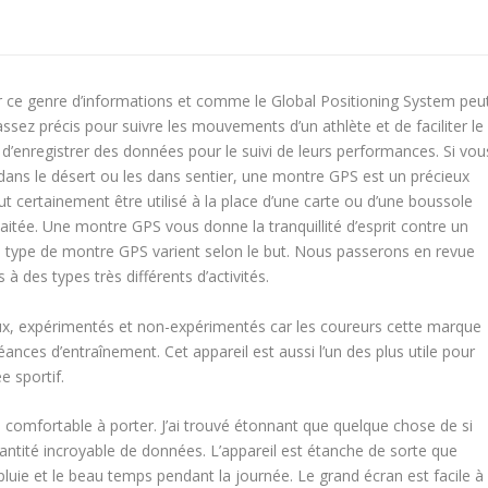
ir ce genre d’informations et comme le Global Positioning System peu
t assez précis pour suivre les mouvements d’un athlète et de faciliter le
et d’enregistrer des données pour le suivi de leurs performances. Si vou
dans le désert ou les dans sentier, une montre GPS est un précieux
ut certainement être utilisé à la place d’une carte ou d’une boussole
haitée. Une montre GPS vous donne la tranquillité d’esprit contre un
e type de montre GPS varient selon le but. Nous passerons en revue
 des types très différents d’activités.
eux, expérimentés et non-expérimentés car les coureurs cette marque
éances d’entraînement. Cet appareil est aussi l’un des plus utile pour
e sportif.
 comfortable à porter. J’ai trouvé étonnant que quelque chose de si
uantité incroyable de données. L’appareil est étanche de sorte que
uie et le beau temps pendant la journée. Le grand écran est facile à